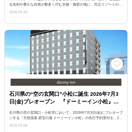
る名刹や豊かな自然が数多く佇む京都・御室の地に、共立リゾートの…
2026.05.25
dormy inn
石川県の“空の玄関口”小松に誕生 2026年7月3
日(金)プレオープン 『ドーミーイン小松』…
石川県の空の玄関口・小松市において、2026年7月3日(金)にプレオープ
ンする『天然温泉 碧宝の湯 ドーミーイン小松』の先行予約受付を、2…
2026.05.08