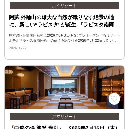
共立リゾート
阿蘇 外輪山の雄大な自然が織りなす絶景の地
に、新しい“ラビスタ”が誕生 『ラビスタ南阿…
熊本県阿蘇郡南阿蘇村に2026年8月3日(月)にプレオープンするリゾート
ホテル「ラビスタ南阿蘇」の宿泊予約受付を2026年6月22日(月)より…
2026.06.22
共立リゾート
『白鷺の湯 能登 海舟』、2026年7月16日（木）