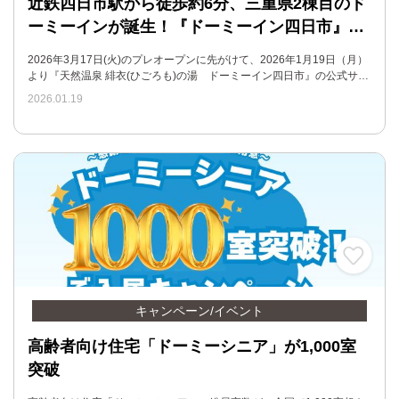
近鉄四日市駅から徒歩約6分、三重県2棟目のド
ーミーインが誕生！『ドーミーイン四日市』…
2026年3月17日(火)のプレオープンに先がけて、2026年1月19日（月）
より『天然温泉 緋衣(ひごろも)の湯 ドーミーイン四日市』の公式サ…
2026.01.19
キャンペーン/イベント
高齢者向け住宅「ドーミーシニア」が1,000室
突破