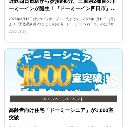
近鉄四日市駅から徒歩約6分、三重県2棟目のド
ーミーインが誕生！『ドーミーイン四日市』…
2026年3月17日(火)のプレオープンに先がけて、2026年1月19日（月）
より『天然温泉 緋衣(ひごろも)の湯 ドーミーイン四日市』の公式サ…
2026.01.19
キャンペーン/イベント
高齢者向け住宅「ドーミーシニア」が1,000室
突破