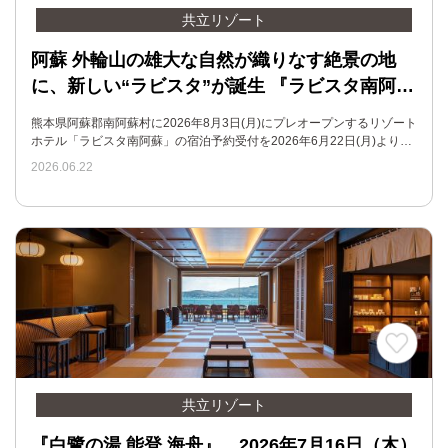
共立リゾート
阿蘇 外輪山の雄大な自然が織りなす絶景の地
に、新しい“ラビスタ”が誕生 『ラビスタ南阿…
熊本県阿蘇郡南阿蘇村に2026年8月3日(月)にプレオープンするリゾート
ホテル「ラビスタ南阿蘇」の宿泊予約受付を2026年6月22日(月)より…
2026.06.22
共立リゾート
『白鷺の湯 能登 海舟』、2026年7月16日（木）