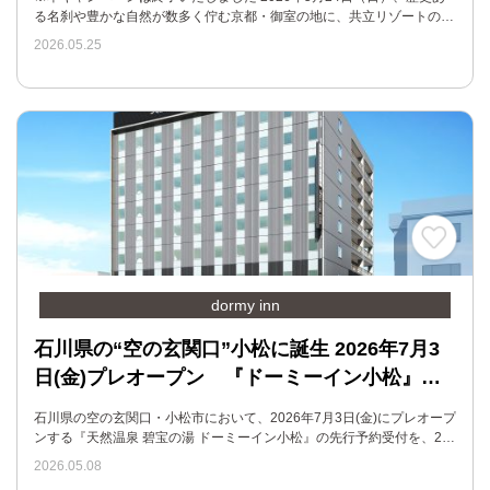
る名刹や豊かな自然が数多く佇む京都・御室の地に、共立リゾートの…
2026.05.25
dormy inn
石川県の“空の玄関口”小松に誕生 2026年7月3
日(金)プレオープン 『ドーミーイン小松』…
石川県の空の玄関口・小松市において、2026年7月3日(金)にプレオープ
ンする『天然温泉 碧宝の湯 ドーミーイン小松』の先行予約受付を、2…
2026.05.08